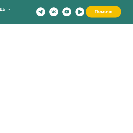
щь
Помочь